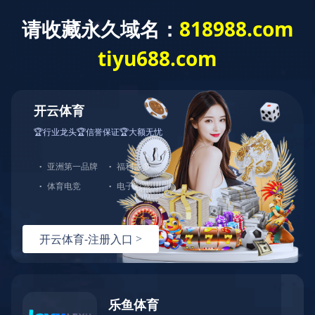
中国体育竞猜网