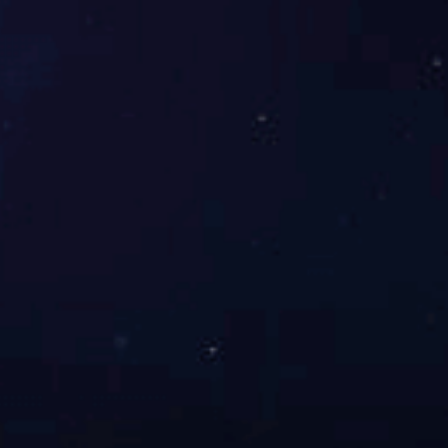
冶金设备室办公室
参加中国体育竞猜网运动……
查看更多
事业部和分公司
规划建筑事业部
规划建筑事业部，现有工程技术人员109人，其中