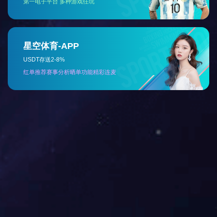
宁钢260㎡烧结项……
公司画册
脱硫脱硝
SDS+SCR
综合楼外景
主办公楼外景