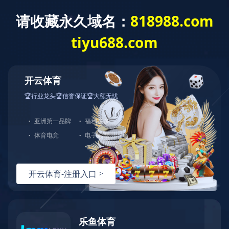
中国体育竞猜网