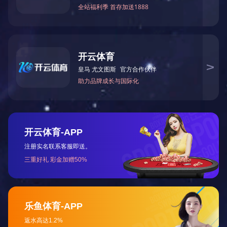
公司要闻
媒体报道
院庆70年
行业分析
中国体育竞猜网
鞍钢工程技术公司总承包建设的本溪北营钢铁（集团）股
12
份有限公司能...
30
近日，由鞍钢工程技术公司总承包建设的本溪北营钢铁（集
团）股份有限公司能源总厂220KV输变电工程EP...
鞍钢工程技术公司总承包建设的鲅鱼圈钢铁分公司厚板部
12
5500产线轧机...
24
近日，鞍钢工程技术公司总承包的鲅鱼圈钢铁分公司厚板部
5500产线轧机一二级系统升级改造项目，热负...
鞍钢工程技术公司荣获 2025碳达峰碳中和创新成果特等
12
奖
05