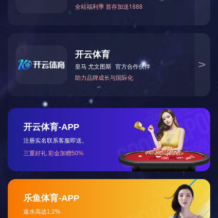
公司要闻
媒体报道
院庆70年
行业分析
中国体育竞猜网
鞍钢工程技术公司总承包建设的本溪北营钢铁（集团）股
12
份有限公司能...
30
近日，由鞍钢工程技术公司总承包建设的本溪北营钢铁（集
团）股份有限公司能源总厂220KV输变电工程EP...
鞍钢工程技术公司总承包建设的鲅鱼圈钢铁分公司厚板部
12
5500产线轧机...
24
近日，鞍钢工程技术公司总承包的鲅鱼圈钢铁分公司厚板部
5500产线轧机一二级系统升级改造项目，热负...
鞍钢工程技术公司荣获 2025碳达峰碳中和创新成果特等
12
奖
05