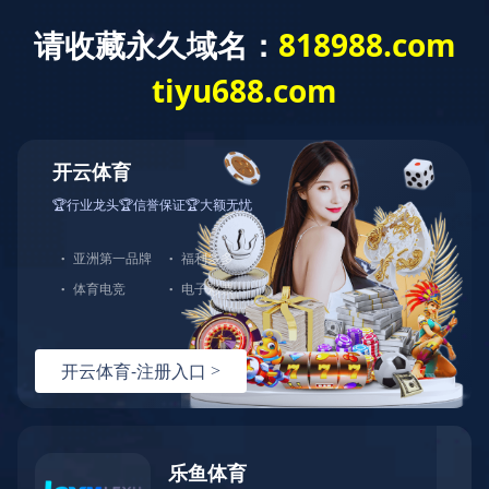
中国体育竞猜网