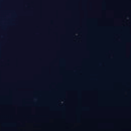
冶金设备室办公室
参加中国体育竞猜网运动……
查看更多
事业部和分公司
规划建筑事业部
规划建筑事业部，现有工程技术人员109人，其中