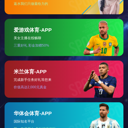
日前，中国设备管理协会在2025碳达峰碳中和发展大会上发
布2025碳达峰碳中和创新成果名单，中国体育竞猜网...
查看更多
中国体育竞猜网
中国体育竞猜网工程技术……
工程技术公司举行……