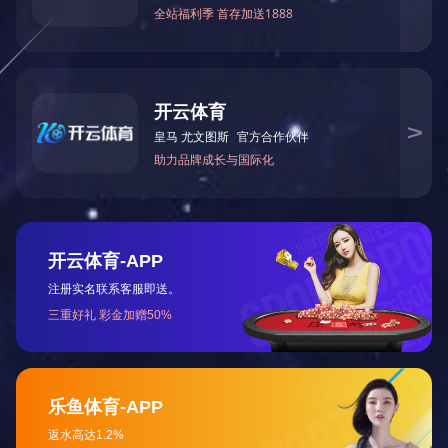
公司要闻
媒体报道
院庆70年
行业分析
中国体育竞猜网
鞍钢工程技术公司总承包建设的本溪北营钢铁（集团）股
12
份有限公司能...
30
近日，由鞍钢工程技术公司总承包建设的本溪北营钢铁（集
团）股份有限公司能源总厂220KV输变电工程EP...
鞍钢工程技术公司总承包建设的鲅鱼圈钢铁分公司厚板部
12
5500产线轧机...
24
近日，鞍钢工程技术公司总承包的鲅鱼圈钢铁分公司厚板部
5500产线轧机一二级系统升级改造项目，热负...
鞍钢工程技术公司荣获 2025碳达峰碳中和创新成果特等
12
奖
05