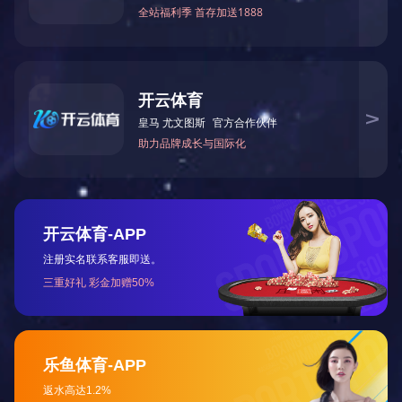
公司要闻
媒体报道
院庆70年
行业分析
中国体育竞猜网
鞍钢工程技术公司总承包建设的本溪北营钢铁（集团）股
12
份有限公司能...
30
近日，由鞍钢工程技术公司总承包建设的本溪北营钢铁（集
团）股份有限公司能源总厂220KV输变电工程EP...
鞍钢工程技术公司总承包建设的鲅鱼圈钢铁分公司厚板部
12
5500产线轧机...
24
近日，鞍钢工程技术公司总承包的鲅鱼圈钢铁分公司厚板部
5500产线轧机一二级系统升级改造项目，热负...
鞍钢工程技术公司荣获 2025碳达峰碳中和创新成果特等
12
奖
05