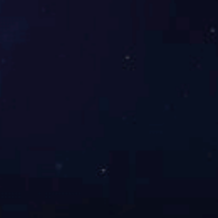
冶金设备室办公室
参加中国体育竞猜网运动……
查看更多
事业部和分公司
规划建筑事业部
规划建筑事业部，现有工程技术人员109人，其中