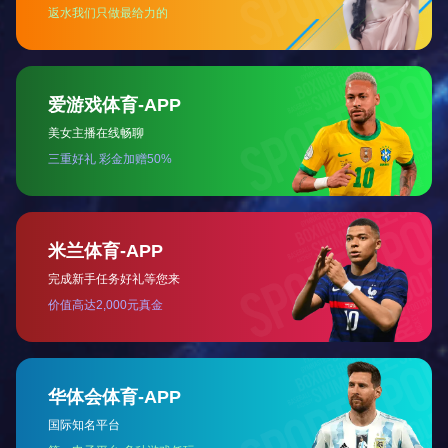
日前，中国设备管理协会在2025碳达峰碳中和发展大会上发
布2025碳达峰碳中和创新成果名单，中国体育竞猜网...
查看更多
中国体育竞猜网
中国体育竞猜网工程技术……
工程技术公司举行……