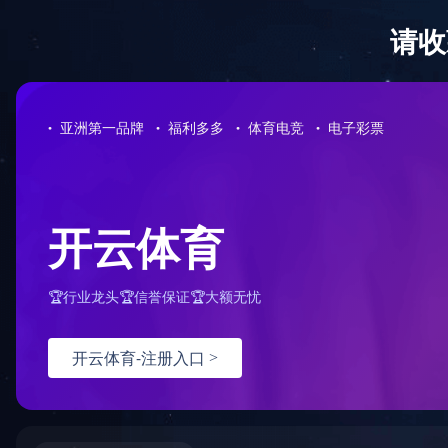
中国体育竞猜网
中国体育竞猜网
公司概况
中国体育竞
公司简介
公司画
总经理致辞
公司宣传
战略目标
工作理
组织机构
公司风
工作团队
人文环
荣誉资质
事业部和分公司
中国体育竞猜网
Culture
您
公司画册