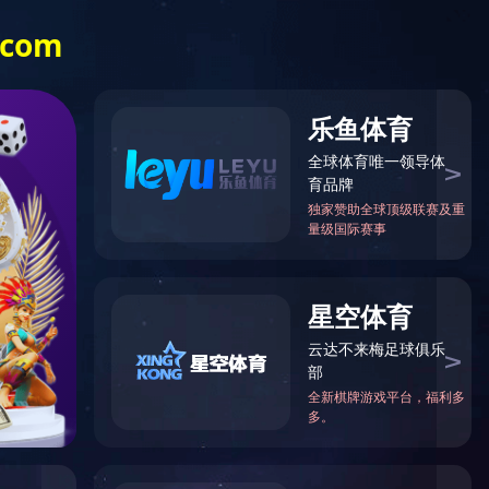
SE
关于我们
动态地图
人力资源
客户服务
社会责任
资源概况
关于我们
社会责任
招聘信息
动态地图
亲和动态