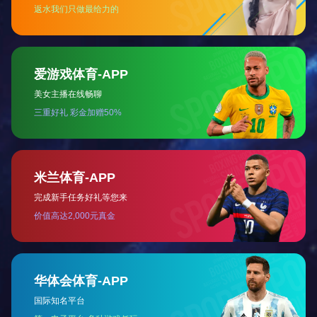
日前，中国设备管理协会在2025碳达峰碳中和发展大会上发
布2025碳达峰碳中和创新成果名单，中国体育竞猜网...
查看更多
中国体育竞猜网
中国体育竞猜网工程技术……
工程技术公司举行……