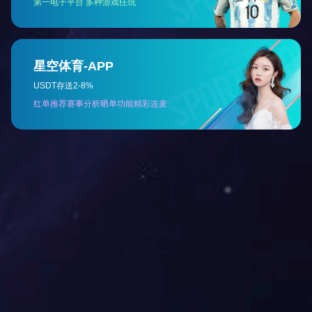
宁钢260㎡烧结项……
公司画册
脱硫脱硝
SDS+SCR
综合楼外景
主办公楼外景