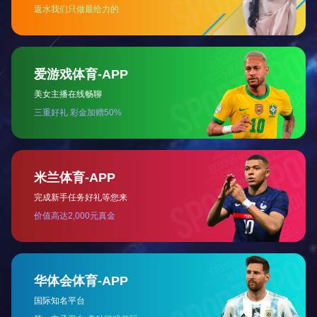
日前，中国设备管理协会在2025碳达峰碳中和发展大会上发
布2025碳达峰碳中和创新成果名单，中国体育竞猜网...
查看更多
中国体育竞猜网
中国体育竞猜网工程技术……
工程技术公司举行……