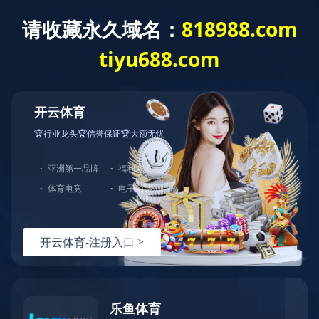
中国体育竞猜网