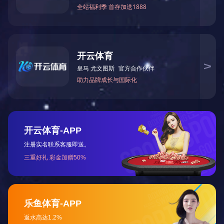
公司要闻
媒体报道
院庆70年
行业分析
中国体育竞猜网
鞍钢工程技术公司总承包建设的本溪北营钢铁（集团）股
12
份有限公司能...
30
近日，由鞍钢工程技术公司总承包建设的本溪北营钢铁（集
团）股份有限公司能源总厂220KV输变电工程EP...
鞍钢工程技术公司总承包建设的鲅鱼圈钢铁分公司厚板部
12
5500产线轧机...
24
近日，鞍钢工程技术公司总承包的鲅鱼圈钢铁分公司厚板部
5500产线轧机一二级系统升级改造项目，热负...
鞍钢工程技术公司荣获 2025碳达峰碳中和创新成果特等
12
奖
05