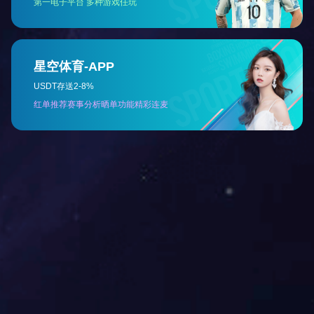
宁钢260㎡烧结项……
公司画册
脱硫脱硝
SDS+SCR
综合楼外景
主办公楼外景